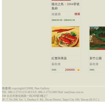
陽光之島：2004零號
集錦
南畫廊
聯展
-
2004/01/03
2004/01/18
紅蟹與果蔬
新竹公園
蘇秋東
蘇秋東
200000
3165
3445
南畫廊 copyright©2008, Nan Gallery
TEL: 886-2-27511155 60 FAX: 886-2-27512460 Mail: nan@nan.com.tw
106 台北市敦化南路一段200號3樓之7
3F.-7, No.200, Sec. 1, Dunhua S. Rd., Da-an District, Taipei City 106, Taiwan (R.O.C.)