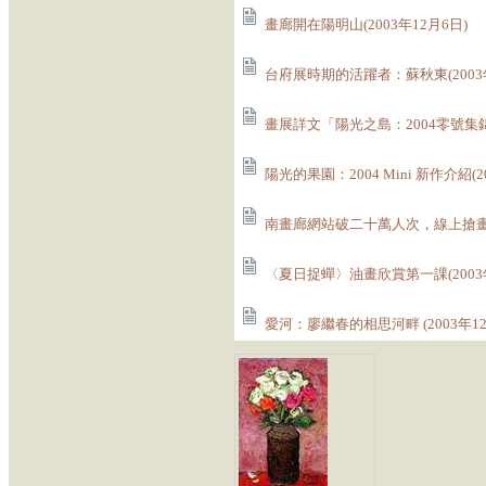
畫廊開在陽明山(2003年12月6日)
台府展時期的活躍者：蘇秋東(2003年
畫展詳文「陽光之島：2004零號集錦」
陽光的果園：2004 Mini 新作介紹(2
南畫廊網站破二十萬人次，線上搶畫風潮
〈夏日捉蟬〉油畫欣賞第一課(2003年
愛河：廖繼春的相思河畔 (2003年12