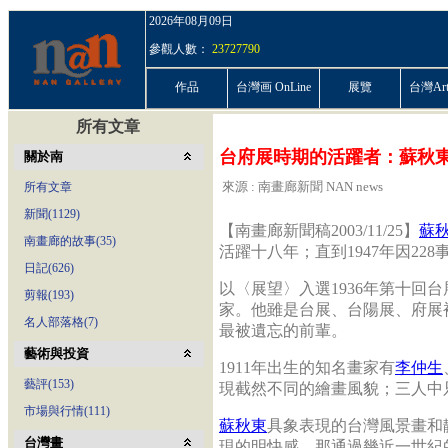
2026年08月09日
參觀人數：
23727790
作品
台灣画 OnLine
展覽
台灣ArtP
所有文章
台府展時期的活躍者：蘇秋
關於南
來源 : 南畫廊新聞 NAN news
所有文章
新聞(1129)
【南畫廊新聞稿2003/11/25】
蘇
南畫廊的故事(35)
活躍十八年；直到1947年因22
日記(626)
以〈展望〉入選1936年第十回
剪報(193)
家。他雖是台展、台陽展、府展
名人部落格(7)
最被遺忘的前輩。
藝術與投資
1911年出生的知名畫家有
李仲生
藝評(153)
現截然不同的繪畫風貌；三人中
市場與行情(111)
蘇秋東
具象表現的台灣風景畫和
台灣畫
現的明快感。那通過幾近一世紀