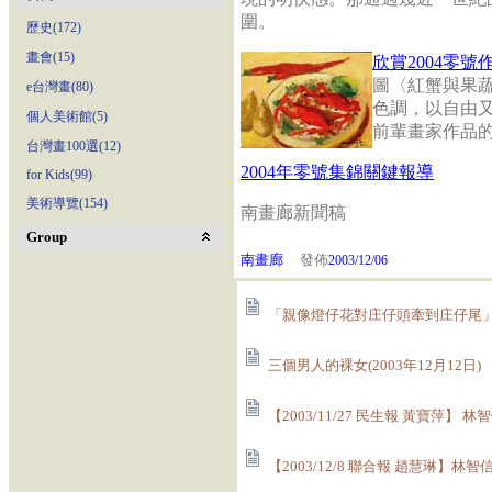
圍。
歷史(172)
畫會(15)
欣賞2004零號
圖〈紅蟹與果蔬
e台灣畫(80)
色調，以自由
個人美術館(5)
前輩畫家作品的
台灣畫100選(12)
2004年零號集錦關鍵報導
for Kids(99)
美術導覽(154)
南畫廊新聞稿
Group
南畫廊
發佈
2003/12/06
「親像燈仔花對庄仔頭牽到庄仔尾」(20
三個男人的裸女(2003年12月12日)
【2003/11/27 民生報 黃寶萍】 林
【2003/12/8 聯合報 趙慧琳】林智