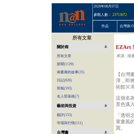
2026年08月07日
參觀人數：
23713672
作品
台灣画 On
所有文章
EZAr
關於南
來源 : 南畫
所有文章
新聞(1129)
南畫廊的故事(35)
【台灣畫
日記(626)
澤，即
術館3C
剪報(193)
名人部落格(7)
這個名
景色邁入
藝術與投資
藝評(153)
「透明
輩畫風
市場與行情(111)
賞。
台灣畫