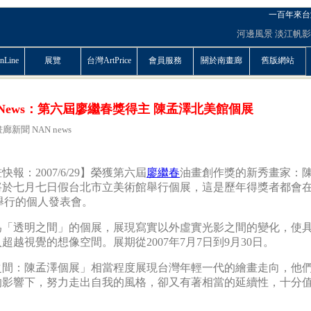
一百年來台
河邊風景
淡江帆影
Line
展覽
台灣ArtPrice
會員服務
關於南畫廊
舊版網站
t News：第六屆廖繼春獎得主 陳孟澤北美館個展
廊新聞 NAN news
快報：2007/6/29】榮獲第六屆
廖繼春
油畫創作獎的新秀畫家：
將於七月七日假台北市立美術館舉行個展，這是歷年得獎者都會
舉行的個人發表會。
為「透明之間」的個展，展現寫實以外虛實光影之間的變化，使
超越視覺的想像空間。展期從2007年7月7日到9月30日。
之間：陳孟澤個展」相當程度展現台灣年輕一代的繪畫走向，他
的影響下，努力走出自我的風格，卻又有著相當的延續性，十分