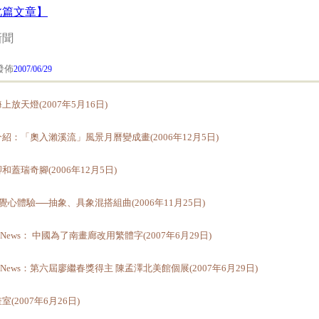
此篇文章】
新聞
佈
2007/06/29
上放天燈(2007年5月16日)
紹：「奧入瀨溪流」風景月曆變成畫(2006年12月5日)
和蓋瑞奇腳(2006年12月5日)
視覺心體驗──抽象、具象混搭組曲(2006年11月25日)
rt News： 中國為了南畫廊改用繁體字(2007年6月29日)
rt News：第六屆廖繼春獎得主 陳孟澤北美館個展(2007年6月29日)
室(2007年6月26日)