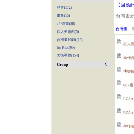
【回應
歷史(172)
畫會(15)
台灣畫
e台灣畫(80)
台灣畫
發
個人美術館(5)
台灣畫100選(12)
在大海
for Kids(99)
美術導覽(154)
新作介
Group
快樂腳
007
EZA
EZA
午後畫