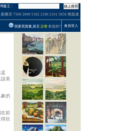
灣畫王：
線上搜尋
顏雍宗
7569
2969
5182
2180
2161
5856
簡昌達
會員登入
我要買賣畫,留言
訪客
歡迎您!!
陳孟
在該美
具象的
們在前
值得欣