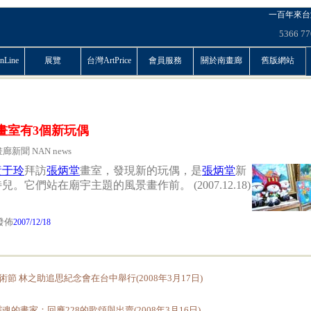
一百年來台
5366
77
Line
展覽
台灣ArtPrice
會員服務
關於南畫廊
舊版網站
畫室有3個新玩偶
廊新聞 NAN news
黃于玲
拜訪
張炳堂
畫室，發現新的玩偶，是
張炳堂
新
兒。它們站在廟宇主題的風景畫作前。 (2007.12.18)
佈
2007/12/18
美術節 林之助追思紀念會在台中舉行(2008年3月17日)
魂的畫家：回應228的歌頌與出賣(2008年3月16日)