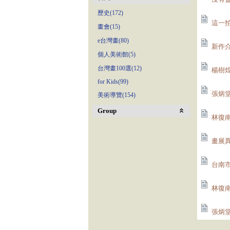
歷史(172)
這一拍
畫會(15)
e台灣畫(80)
新作介
個人美術館(5)
台灣畫100選(12)
楊樹煌
for Kids(99)
張炳堂
美術導覽(154)
Group
林復南
畫展異
台南市
林復南
張炳堂