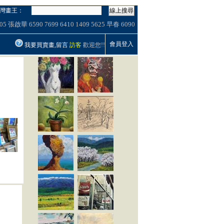
灣畫王：
線上搜尋
05
張啟華
6590
7699
6410
1409
5625
早春
6090
會員登入
我要買賣畫,留言
訪客
歡迎您!!