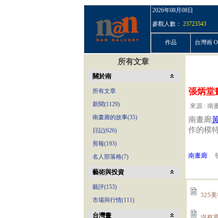
2026年08月08日
參觀人數：
23723543
作品
台灣画 On
所有文章
關於南
張炳堂
所有文章
新聞(1129)
來源 : 南畫
南畫廊的故事(35)
南畫廊
作的模特
日記(626)
剪報(193)
南畫廊
發
名人部落格(7)
藝術與投資
藝評(153)
325
市場與行情(111)
台灣畫
沒有靈