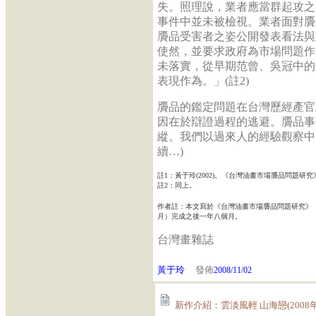
失。照理說，業者應當群起攻之
事件中並未被檢視。業者面對贗
贗品受害者之姿公開發表看法與
使然，並要求政府為市場問題作
未落實，從早期范曾、吳冠中的
表現作為。」(註2)
贗品的鑑定問題在台灣歷經產官
因在於辯證過程的逃避。贗品事
縱。我們以過來人的經驗觀察中
續…)
註1：黃于玲(2002)。《台灣油畫市場贗品問題研究
註2：同上。
作者註：本文寫於《台灣油畫市場贗品問題研究》（國
月）完成之後一年八個月。
台灣畫雜誌
黃于玲
發佈
2008/11/02
新作介紹：雲淡風輕 山海戀(2008年