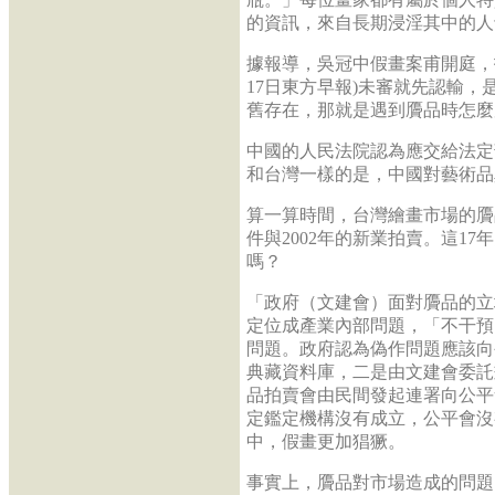
的資訊，來自長期浸淫其中的人
據報導，吳冠中假畫案甫開庭，拍賣
17日東方早報)未審就先認輸
舊存在，那就是遇到贗品時怎麼
中國的人民法院認為應交給法定
和台灣一樣的是，中國對藝術品
算一算時間，台灣繪畫市場的贗
件與2002年的新業拍賣。這1
嗎？
「政府（文建會）面對贗品的立
定位成產業內部問題，「不干預
問題。政府認為偽作問題應該向
典藏資料庫，二是由文建會委託
品拍賣會由民間發起連署向公平會
定鑑定機構沒有成立，公平會沒
中，假畫更加猖獗。
事實上，贗品對市場造成的問題