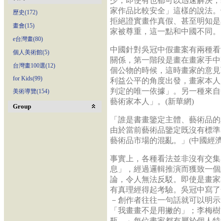
少，即使有也都可以迅速解決，
家作品比較安全」這樣的說法。
歷史(172)
拒絕證實畫作真假、甚至明知是
畫會(15)
家被尊重，這一點和中國不同。
e台灣畫(80)
中國針對吳冠中假畫案有兩種看
個人美術館(5)
關係，第一階段是畫在畫家手中
台灣畫100選(12)
個公物的時候，這時畫家的意見
for Kids(99)
利益公平的角度出發，畫家本人
判定的唯一依據」。另一種來自
美術導覽(154)
藝術家本人」。(新華網)
Group
「誰是書畫鑒定主體、藝術品的
由於當前藝術品鑒定既沒有標準
藝術品市場的混亂。」(中國經濟
事實上，各種看法並非沒有交集
息」，經過邏輯推演而獲致一個
論，令人無法反駁。即使是畫家
有真理經得起考驗。吳冠中寫了
－創作者往往一句話就可以明示
「我畫畫不是用撇的」；李梅樹
瓶。」每位畫家都有屬於個人特