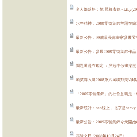
名人部落格：憶 麗卿表妹 - LiLy(20
水牛精神：2009零號集錦主題在簡單
最新公告：99歲最長壽畫家參展零號集
最新公告：參展2009零號集錦作品上線
問題還是在鑑定 ：吳冠中假畫案開庭 值
賴英澤入選2008第六屆聯邦美術印象大
「2009零號集錦」的社會意義是：確定
最新統計：nan線上，北京是heavy us
最新公告：2009零號集錦今天開始收件
霜降之日 (2008年10月24日)