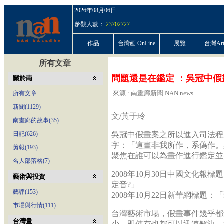
2026年08月06日
參觀人數：
23702727
作品
台灣画 OnLine
展覽
台灣ArtP
所有文章
問題還是在鑑定 ：吳冠中假
關於南
來源 : 南畫廊新聞 NAN news
所有文章
新聞(1129)
文/黃于玲
南畫廊的故事(35)
日記(626)
吳冠中假畫案之所以進入司法程
字：「這畫非我所作，系偽作。吳
剪報(193)
聚焦在誰可以為畫作進行鑑定並
名人部落格(7)
2008年10月30日中國文化報
藝術與投資
定音?」
藝評(153)
2008年10月22日新華網標題
市場與行情(111)
台灣藝術市場，假畫事件幾乎都
台灣畫