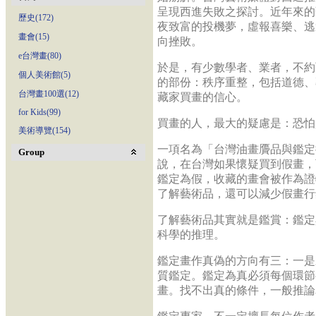
呈現西進失敗之探討。近年來的
歷史(172)
夜致富的投機夢，虛報喜樂、逃
畫會(15)
向挫敗。
e台灣畫(80)
於是，有少數學者、業者，不約
個人美術館(5)
的部份：秩序重整，包括道德、
台灣畫100選(12)
藏家買畫的信心。
for Kids(99)
買畫的人，最大的疑慮是：恐怕
美術導覽(154)
一項名為「台灣油畫贗品與鑑定
Group
說，在台灣如果懷疑買到假畫，
鑑定為假，收藏的畫會被作為證
了解藝術品，還可以減少假畫行
了解藝術品其實就是鑑賞：鑑定
科學的推理。
鑑定畫作真偽的方向有三：一是
質鑑定。鑑定為真必須每個環節
畫。找不出真的條件，一般推論