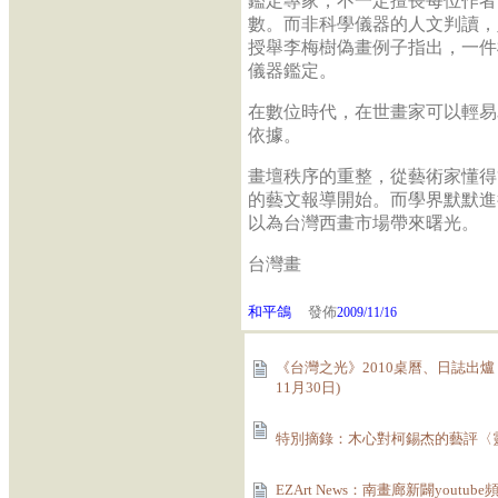
鑑定專家，不一定擅長每位作者
數。而非科學儀器的人文判讀，
授舉李梅樹偽畫例子指出，一件
儀器鑑定。
在數位時代，在世畫家可以輕易
依據。
畫壇秩序的重整，從藝術家懂得
的藝文報導開始。而學界默默進
以為台灣西畫市場帶來曙光。
台灣畫
和平鴿
發佈
2009/11/16
《台灣之光》2010桌曆、日誌出爐
11月30日)
特別摘錄：木心對柯錫杰的藝評〈靈智的
EZArt News：南畫廊新闢youtu