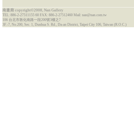
南畫廊 copyright©2008, Nan Gallery
TEL: 886-2-27511155 60 FAX: 886-2-27512460 Mail: nan@nan.com.tw
106 台北市敦化南路一段200號3樓之7
3F.-7, No.200, Sec. 1, Dunhua S. Rd., Da-an District, Taipei City 106, Taiwan (R.O.C.)