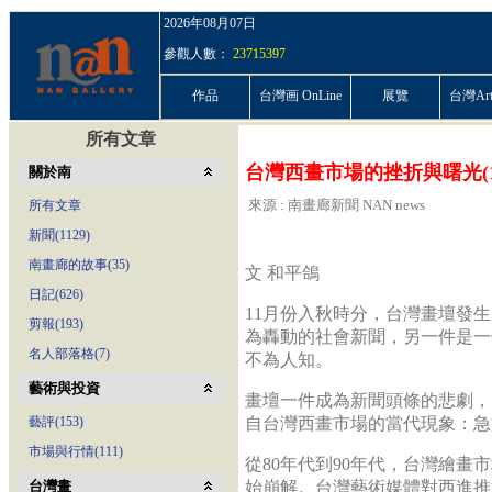
2026年08月07日
參觀人數：
23715397
作品
台灣画 OnLine
展覽
台灣ArtP
所有文章
台灣西畫市場的挫折與曙光(
關於南
來源 : 南畫廊新聞 NAN news
所有文章
新聞(1129)
南畫廊的故事(35)
文 和平鴿
日記(626)
11月份入秋時分，台灣畫壇發
剪報(193)
為轟動的社會新聞，另一件是一
名人部落格(7)
不為人知。
藝術與投資
畫壇一件成為新聞頭條的悲劇，
藝評(153)
自台灣西畫市場的當代現象：急
市場與行情(111)
從80年代到90年代，台灣繪畫
台灣畫
始崩解。台灣藝術媒體對西進推