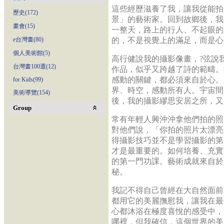
這些經歷滋養了我，讓我從能拍
歷史(172)
景」的藝術家。回到故鄉後，我
畫會(15)
一整天，路上的行人、不起眼的
e台灣畫(80)
的，不是視覺上的滿足，而是心
個人美術館(5)
高行健說我的攝影像畫，?弦說
台灣畫100選(12)
作品，似乎又跨越了詩的範疇。
感動的關鍵，都必須來自於心。
for Kids(99)
界、時空，感動所有人。宇宙間
美術導覽(154)
後，我的攝影繆思安居之所，又
Group
常有年輕人興沖沖拿他們拍的照
對他們說，「你拍的照片太漂亮
得攝影技巧並不是學習攝影的第
才是最重要的。如何培養、充實
的第一門功課。藝術成就來自於
秘。
我記不得自己曾經在大自然面前
都用它的美麗撫慰我，讓我在最
心都沐浴在極度喜悅的感受中，
哪裡，但我確信，這個世界的美