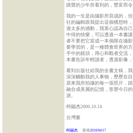
跳聲的少年所看到的，豐富而令
我的一生是由攝影所寫成的，但
社的編輯跟我提出這個構想時，
過太多的感動，我衷心認為自己
中得的快樂，可以透過一本書讓
者不要把它當成一本侷限在攝影
要學習的，是一種體會世界的方
手中的鏡頭，用心和觀者交流，
本書告訴年輕讀者，透過影像，enjoy 
看到出版社給我的全書文稿，我
深深觸動我的人事物，歷歷在目
原來我所拍攝的每一張照片，踏
融合成美麗的記憶，形塑今日的
淚。
柯錫杰2006.10.14
台灣畫
柯錫杰
發佈
2010/04/17