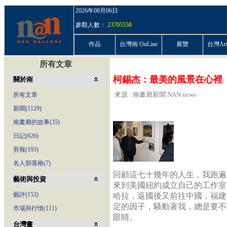
2026年08月06日
參觀人數：
23705558
作品
台灣画 OnLine
展覽
台灣ArtP
所有文章
柯錫杰：最美的風景在心裡
關於南
來源 : 南畫廊新聞 NAN news
所有文章
新聞(1129)
南畫廊的故事(35)
日記(626)
剪報(193)
名人部落格(7)
回顧這七十幾年的人生，我跑遍
藝術與投資
來到美國紐約成立自己的工作室
藝評(153)
哈拉，返國後又前往中國，福建
定的因子，騷動著我，總是要不
市場與行情(111)
眼睛。
台灣畫