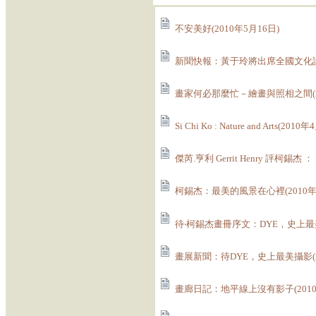
不安美好(2010年5月16日)
新聞快報：黃于玲將出席全國文化論壇
畫家何必那麼忙－繪畫與照相之間(20
Si Chi Ko : Nature and Arts(2010
傑芮.亨利 Gerrit Henry 評柯錫杰 ：
柯錫杰：最美的風景在心裡(2010年4
待‧柯錫杰畫冊序文：DYE，史上最美
畫展新聞：待DYE，史上最美攝影(20
畫廊日記：地平線上沒有影子(2010