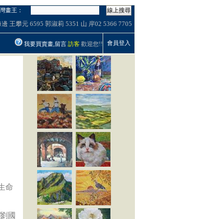
灣畫王：
線上搜尋
海邊
王攀元
6595
郭淑莉
5351
山
岸02
5366
7705
會員登入
我要買賣畫,留言
訪客
歡迎您!!
生命
家劉國