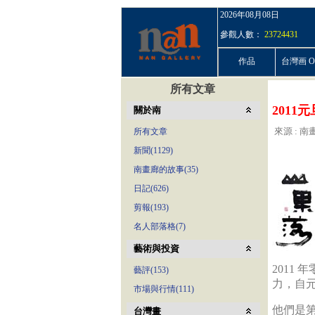
2026年08月08日
參觀人數：
23724431
作品
台灣画 On
所有文章
201
關於南
來源 : 南畫
所有文章
新聞(1129)
南畫廊的故事(35)
日記(626)
剪報(193)
名人部落格(7)
藝術與投資
2011
藝評(153)
力，自元
市場與行情(111)
他們是第
台灣畫