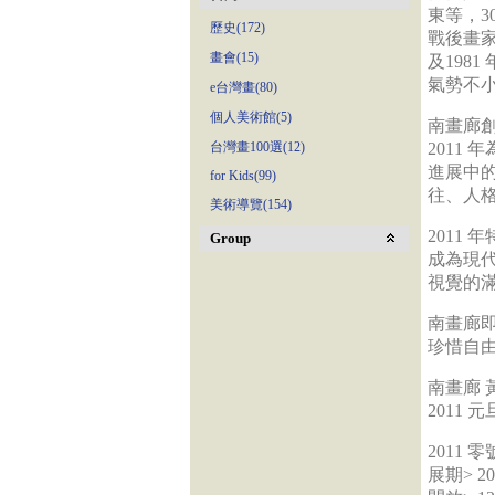
東等，3
歷史(172)
戰後畫家
畫會(15)
及198
氣勢不
e台灣畫(80)
個人美術館(5)
南畫廊創
台灣畫100選(12)
2011
進展中
for Kids(99)
往、人
美術導覽(154)
2011
Group
成為現
視覺的
南畫廊即
珍惜自
南畫廊 
2011 元
2011 
展期> 20