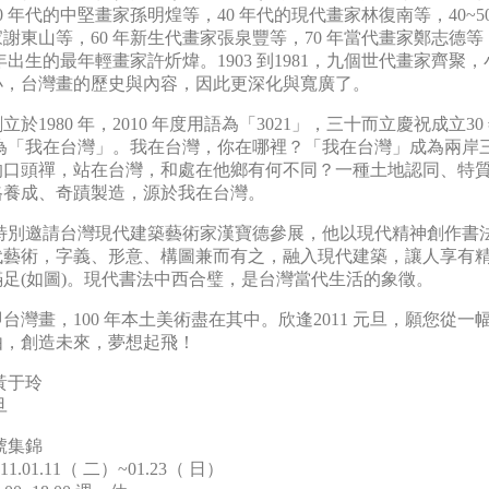
0 年代的中堅畫家孫明煌等，40 年代的現代畫家林復南等，40~50
謝東山等，60 年新生代畫家張泉豐等，70 年當代畫家鄭志德等
1 年出生的最年輕畫家許炘煒。1903 到1981，九個世代畫家齊聚
小，台灣畫的歷史與內容，因此更深化與寬廣了。
立於1980 年，2010 年度用語為「3021」，三十而立慶祝成立30
 年為「我在台灣」。我在台灣，你在哪裡？「我在台灣」成為兩岸
的口頭禪，站在台灣，和處在他鄉有何不同？一種土地認同、特
格養成、奇蹟製造，源於我在台灣。
 年特別邀請台灣現代建築藝術家漢寶德參展，他以現代精神創作書
代藝術，字義、形意、構圖兼而有之，融入現代建築，讓人享有
滿足(如圖)。現代書法中西合璧，是台灣當代生活的象徵。
台灣畫，100 年本土美術盡在其中。欣逢2011 元旦，願您從一
由，創造未來，夢想起飛！
黃于玲
旦
零號集錦
11.01.11（ 二）~01.23（ 日）