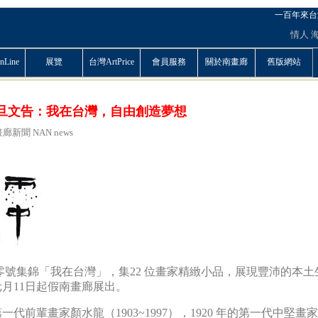
一百年來台
情人
Line
展覽
台灣ArtPrice
會員服務
關於南畫廊
舊版網站
1元旦文告：我在台灣，自由創造夢想
廊新聞 NAN news
 年零號集錦「我在台灣」，集22 位畫家精緻小品，展現豐沛的本土
月11日起假南畫廊展出。
一代前輩畫家顏水龍（1903~1997），1920 年的第一代中堅畫