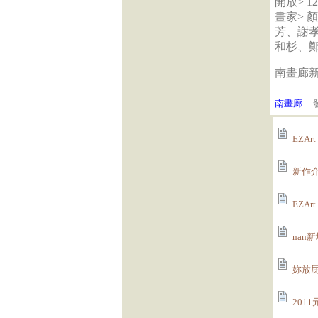
開放> 12
畫家>
芳、謝
和杉、
南畫廊
南畫廊
發
EZA
新作介
EZA
nan
妳放屁
201