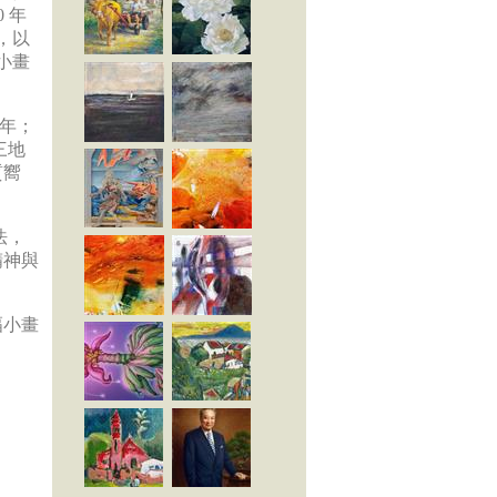
 年
，以
，小畫
 年；
三地
質嚮
法，
精神與
幅小畫