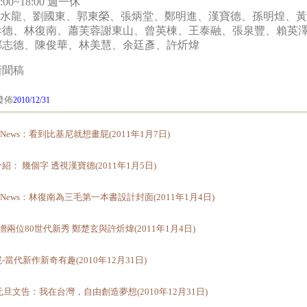
:00~18:00 週一休
 顏水龍、劉國東、郭東榮、張炳堂、鄭明進、漢寶德、孫明煌、
孝德、林復南、蕭芙蓉謝東山、曾英棟、王泰融、張泉豐、賴英
鄭志德、陳俊華、林美慧、余廷彥、許炘煒
新聞稿
佈
2010/12/31
rt News：看到比基尼就想畫屁(2011年1月7日)
紹： 幾個字 透視漢寶德(2011年1月5日)
rt News：林復南為三毛第一本書設計封面(2011年1月4日)
新增兩位80世代新秀 鄭楚玄與許炘煒(2011年1月4日)
-當代新作新奇有趣(2010年12月31日)
1元旦文告：我在台灣，自由創造夢想(2010年12月31日)