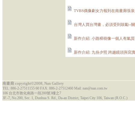
TVBS偶像劇女力報到在南畫廊張泉豐
台灣人買台灣畫，必須受到鼓勵--關於稅
新作介紹: 小路樟樹像一個人有氣質(2
新作介紹: 九份夕照 跨越鏡頭與寫實風
南畫廊 copyright©2008, Nan Gallery
TEL: 886-2-27511155 60 FAX: 886-2-27512460 Mail: nan@nan.com.tw
106 台北市敦化南路一段200號3樓之7
3F.-7, No.200, Sec. 1, Dunhua S. Rd., Da-an District, Taipei City 106, Taiwan (R.O.C.)