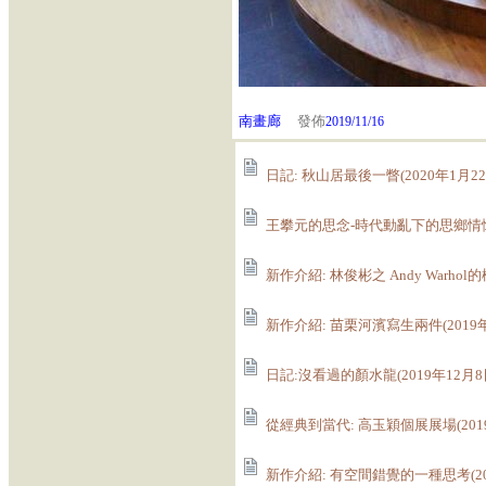
南畫廊
發佈
2019/11/16
日記: 秋山居最後一瞥(2020年1月22
王攀元的思念-時代動亂下的思鄉情懷(2
新作介紹: 林俊彬之 Andy Warhol的
新作介紹: 苗栗河濱寫生兩件(2019年
日記:沒看過的顏水龍(2019年12月8
從經典到當代: 高玉穎個展展場(2019
新作介紹: 有空間錯覺的一種思考(201