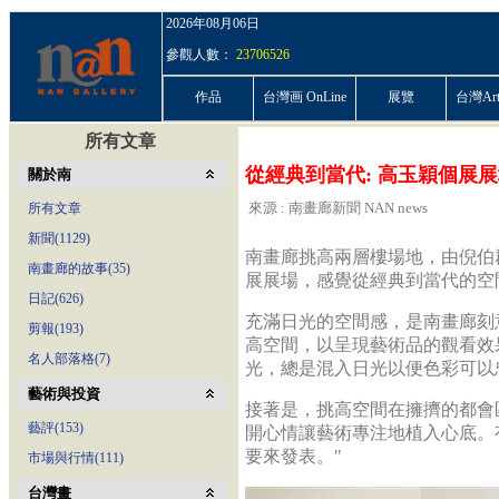
2026年08月06日
參觀人數：
23706526
作品
台灣画 OnLine
展覽
台灣ArtP
所有文章
從經典到當代: 高玉穎個展
關於南
來源 : 南畫廊新聞 NAN news
所有文章
新聞(1129)
南畫廊挑高兩層樓場地，由倪伯
南畫廊的故事(35)
展展場，感覺從經典到當代的空
日記(626)
充滿日光的空間感，是南畫廊刻
剪報(193)
高空間，以呈現藝術品的觀看效
名人部落格(7)
光，總是混入日光以便色彩可以
藝術與投資
接著是，挑高空間在擁擠的都會
藝評(153)
開心情讓藝術專注地植入心底。
要來發表。"
市場與行情(111)
台灣畫