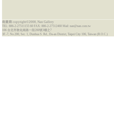
南畫廊 copyright©2008, Nan Gallery
TEL: 886-2-27511155 60 FAX: 886-2-27512460 Mail: nan@nan.com.tw
106 台北市敦化南路一段200號3樓之7
3F.-7, No.200, Sec. 1, Dunhua S. Rd., Da-an District, Taipei City 106, Taiwan (R.O.C.)