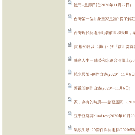
鐵門--畫廊日記(2020年11月27日)
台灣第一位抽象畫家是誰? 從了解莊世和
台灣現代藝術推動者莊世和去世，享年98
賀 楊奕軒以〈履山〉獲「啟川獎首獎」
藝彩人生 ─ 陳榮和水繪台灣風土(202
燒水與飯 -創作自述(2020年11月6日
蔡孟閶創作自述(2020年11月6日)
家，存有的時態── 談蔡孟閶 （202
豆干豆腐與blind test(2020年10月2
氣韻生動: 20套件與藝術牆(2020年8