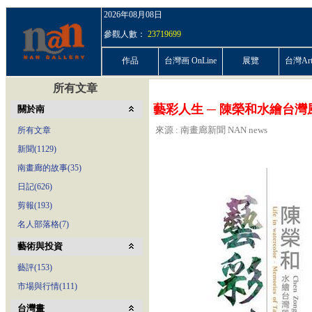
2026年08月08日
參觀人數：
23719699
作品
台灣画 OnLine
展覽
台灣ArtP
所有文章
藝彩人生 ─ 陳榮和水繪台灣
關於南
來源 : 南畫廊新聞 NAN news
所有文章
新聞(1129)
南畫廊的故事(35)
日記(626)
剪報(193)
名人部落格(7)
藝術與投資
藝評(153)
市場與行情(111)
台灣畫