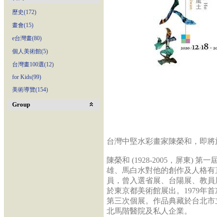
歷史(172)
畫會(15)
e台灣畫(80)
個人美術館(5)
台灣畫100選(12)
for Kids(99)
美術導覽(154)
Group
台灣中堅水彩畫家陳榮和，即將
陳榮和 (1928-2005，屏東
雄、馬白水對他的創作及人格有
員，曾入選省展、台陽展、教員展
於東京都美術館展出。1979年首
第三次個展。作品典藏於台北市
北馬階醫院及私人企業。