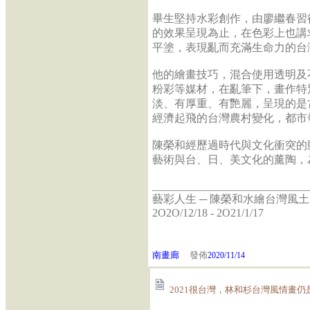
畢生堅持水彩創作，由廖繼春習
的效果呈現為止，在色彩上也講
平塗，表現亂而充滿生命力的台
他的繪畫技巧，混合使用透明及
粉彩等媒材，在亂筆下，畫作特
淡、有厚重、有艷麗，呈現的是
經濟起飛的台灣農村變化，都市
陳榮和經歷過時代與文化衝突的
藝術與台、日、美文化的薰陶，
____________________________
藝彩人生 ─ 陳榮和水繪台灣風土
2O2O/12/18 - 2O21/1/17
南畫廊
發佈
2020/11/14
2021很台灣，林和杉台灣風情畫仍是庶