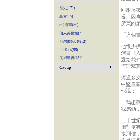
歷史(172)
回想起
畫會(15)
慢。因
所買的
e台灣畫(80)
個人美術館(5)
「這個
台灣畫100選(12)
他很少
for Kids(99)
灣畫《
美術導覽(154)
還給我
何詮釋
Group
經過多
中堅畫
他說：
「我想
我感動
二十世
相對使
接到信