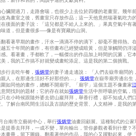
包括：新作和舊的，閱讀手邊的文獻資料。
的心臟開過刀，走路會喘，也很少上去位於四樓的老畫室。幾年
池改為畫室之後，舊畫室只存放作品；這一天他竟然喘著氣吃力
跟在後面的妻子說：「這兒都是不給人上來的。」果真空氣中有
的味道，但是畫很多──像是有寶藏的山洞。
張翻看著早期的畫作，汗水一滴滴不停的滴下，卻毫不覺得熱。
超越五十年間的畫作，有些畫布已經變成暗黃，但是筆觸間仍洋
情感。看著畫，手都軟了，一幅傑出的作品加上時間的沉澱，它
完美，我的工作搞不好就變成畫蛇添足。這是我的第二個挑戰。
們步行去吃午餐，
張炳堂
的妻子邊走邊說： 「人們去嶽帝廟問的
的親人，在那邊生活好不好那些的…」
張炳堂
在嶽帝廟旁邊出生
範圍如同他的畫作，總離不開廟宇。「廟宇」這個主題不像畫家
無意間找到的題材；它的存在就如
張炳堂
生活中所呼吸的空氣，
我只在小時候跟隨外婆去碧山巖拜拜，舉香行禮，卻不知成人們
麼。了解台南民間生活以及古蹟的歷史背景、人文精神，是我的
年9月台南市立藝術中心，舉行
張炳堂
油畫回顧展。這種制式的公家
像是提香去拜拜，一成不變，單向輸出，管你參觀者看到什麼？
一本畫冊，留下圖錄。翻看著他的作品，我的心又躍動起來，使