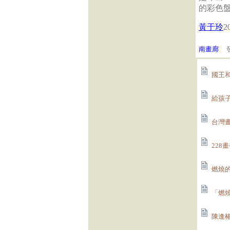
的彩色
黃于玲
2
南畫廊
發
國王和
給孩子
台灣畫
228
燃燒的
「燃燒
陳逢椿