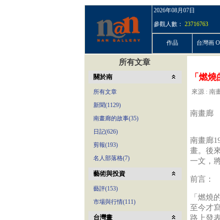
2026年08月07日
參觀人數：
23716763
作品
台灣画 On
所有文章
「燃燒
關於南
來源 : 南畫
所有文章
新聞(1129)
南畫廊
南畫廊的故事(35)
日記(626)
南畫廊1
剪報(193)
畫。後
名人部落格(7)
一文，
藝術與投資
前言：
藝評(153)
「燃燒的
市場與行情(111)
至今才
台灣畫
路上發