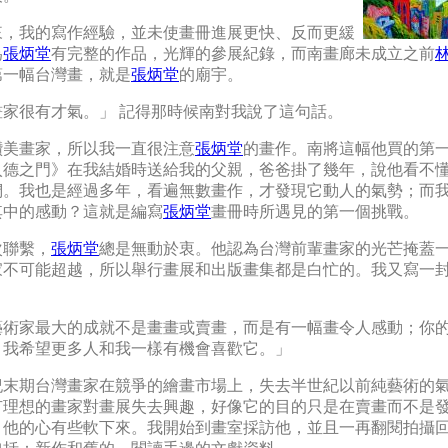
來，我的寫作經驗，並未使畫冊進展更快、反而更緩
為
張炳堂
有完整的作品，光輝的參展紀錄，而南畫廊未成立之前
第一幅台灣畫，就是
張炳堂
的廟宇。
畫家很有才氣。」 記得那時候南對我說了這句話。
讚美畫家，所以我一直很注意
張炳堂
的畫作。南將這幅他買的第
入德之門》在我結婚時送給我的父親，爸爸掛了幾年，說他看不
們。我也是經過多年，看遍無數畫作，才發現它動人的氣勢；而
其中的感動？這就是編寫
張炳堂
畫冊時所遇見的第一個挑戰。
次聯繫，
張炳堂
總是無動於衷。他認為台灣前輩畫家的光芒掩蓋
家不可能超越，所以舉行畫展和出版畫集都是白忙的。我又寫一
藝術家最大的成就不是畫畫或賣畫，而是有一幅畫令人感動；你
，我希望更多人和我一樣有機會喜歡它。」
紀末期台灣畫家在競爭的繪畫市場上，失去半世紀以前純藝術的
有理想的畫家對畫展失去興趣，好像它的目的只是在賣畫而不是
，他的心有些軟下來。我開始到畫室採訪他，並且一再翻閱拍攝