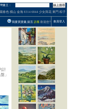
灣畫王：
線上搜尋
園春色
橫山
金海
8314
6844
少女與花
東門
粽子
會員登入
我要買賣畫,留言
訪客
歡迎您!!
的計
色盤」