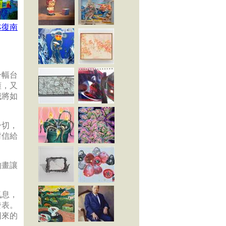
林復南
一幅台
懂，又
我將如
一切，
封信給
的畫讓
氣息，
發表。
回來的