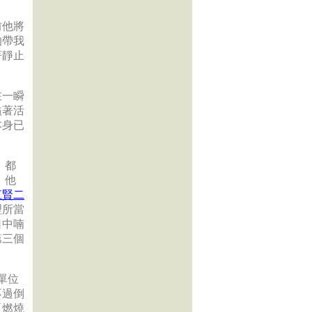
前他將
的帶我
著靜止
在一瞬
溢著活
本身已
，都
，他
江賢二
理所當
口中喃
第三個
單位
不過倒
「燃燒