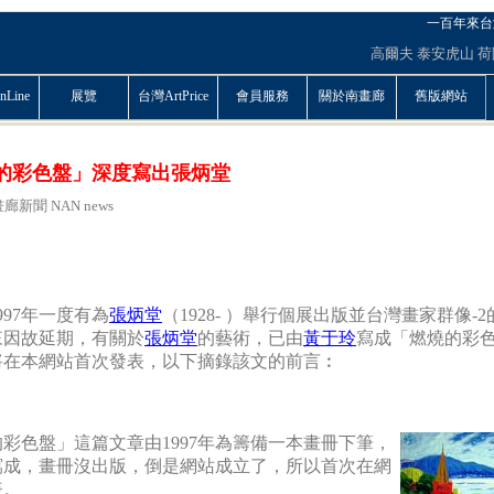
一百年來台
高爾夫
泰安虎山
荷
Line
展覽
台灣ArtPrice
會員服務
關於南畫廊
舊版網站
的彩色盤」深度寫出張炳堂
廊新聞 NAN news
997年一度有為
張炳堂
（1928- ）舉行個展出版並台灣畫家群像-2
來因故延期，有關於
張炳堂
的藝術，已由
黃于玲
寫成「燃燒的彩
將在本網站首次發表，以下摘錄該文的前言︰
彩色盤」這篇文章由1997年為籌備一本畫冊下筆，
寫成，畫冊沒出版，倒是網站成立了，所以首次在網
表。