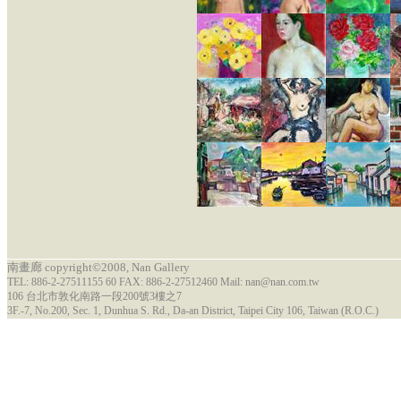
南畫廊 copyright©2008, Nan Gallery
TEL: 886-2-27511155 60 FAX: 886-2-27512460 Mail: nan@nan.com.tw
106 台北市敦化南路一段200號3樓之7
3F.-7, No.200, Sec. 1, Dunhua S. Rd., Da-an District, Taipei City 106, Taiwan (R.O.C.)