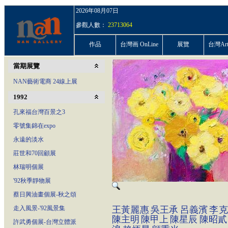
2026年08月07日
參觀人數：
23713064
作品
台灣画 OnLine
展覽
台灣ArtP
當期展覽
NAN藝術電商 24線上展
1992
孔來福台灣百景之3
零號集錦在expo
永遠的淡水
莊世和70回顧展
林瑞明個展
'92秋季靜物展
蔡日興油畫個展-秋之頌
走入風景-'92風景集
王黃麗惠
吳王承
呂義濱
李克
陳主明
陳甲上
陳星辰
陳昭貳
許武勇個展-台灣立體派