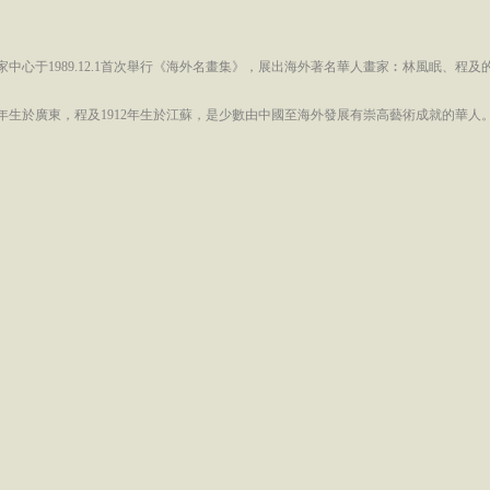
家中心于1989.12.1首次舉行《海外名畫集》，展出海外著名華人畫家︰林風眠、程及
00年生於廣東，程及1912年生於江蘇，是少數由中國至海外發展有崇高藝術成就的華人