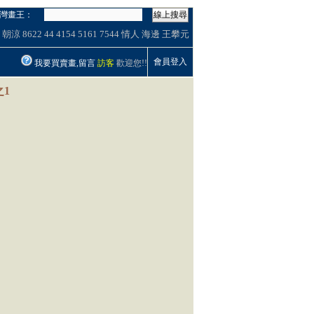
灣畫王：
線上搜尋
朝涼
8622
44
4154
5161
7544
情人
海邊
王攀元
會員登入
我要買賣畫,留言
訪客
歡迎您!!
之1