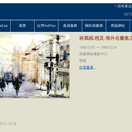
一百年來台
3075
Line
展覽
台灣ArtPrice
會員服務
關於南畫廊
舊版網站
林風眠.程及-海外名畫集
~
1989/12/01
1989/12/24
南畫廊收藏家中心
聯展
,
欣賞畫展
.1--12.24