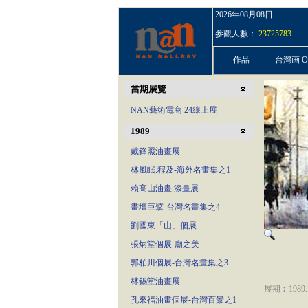
2026年08月08日
參觀人數：
23725783
作品
台灣画 On
當期展覽
NAN藝術電商 24線上展
1989
戴鋒照油畫展
林風眠.程及-海外名畫集之1
賴高山油畫.漆畫展
畫壇巨擘-台灣名畫集之4
劉國東「山」個展
張炳堂個展-廟之美
郭柏川個展-台灣名畫集之3
林錫堂油畫展
展期︰1989.12
孔來福油畫個展-台灣百景之1