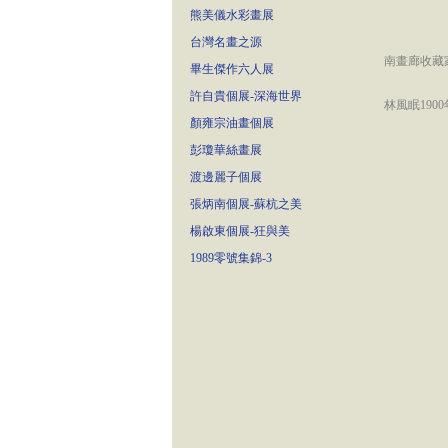
熊美儀水彩畫展
台灣名畫之源
南畫廊收藏
畢生傑作六人展
許自貴個展-深海世界
林風眠19
顏雍宗油畫個展
彭瓊華絲畫展
渡邊麗子個展
張炳南個展-蘇杭之美
楊啟東個展-狂與美
1989零號集錦-3