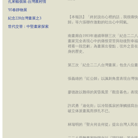
孔來幅個展-台灣農村情
'95春靜物展
【本報訊】「終於說出心裡的話，我很痛快
紀念228台灣畫展之3
歸』等六張聯作激動的吐出心中悶氣。
世代交替：中堅畫家探索
南畫廊自1993年連續舉辦三次「紀念二二
畫家完全表現心中的痛恨背苦與劫後對幸福
裡看一段悲劇」為畫展出發點，弦外之音在
身的歷史。
第三次「紀念二二八台灣畫展」包含八位畫
張義雄的『紅公師』以諷刺角度表現台灣強
廖德政以難得的黃昏風景『觀音暮色』表現
許武勇『迪化街』以冷陌孤寂的筆觸描寫台
破立体派畫風而掙扎不已。
林瑞明的『聖火何去何從』提出台灣人民在