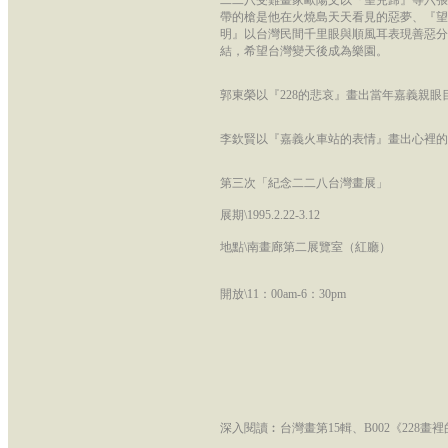
二二八受難畫家歐陽文以『望兒歸』等六張
帶的槍是他在火燒島天天看見的惡夢、『望
明』以台灣民間千里眼與順風耳表現善惡分
結，希望台灣變天後成為樂園。
郭東榮以『228的悲哀』畫出當年嘉義親眼
李欽賢以『嘉義火車站的表情』畫出心裡的
第三次「紀念二二八台灣畫展」
展期\1995.2.22-3.12
地點\南畫廊第二展覽室（紅廳）
開放\11：00am-6：30pm
深入閱讀︰台灣畫第15輯、B002《228畫