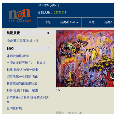
2026年08月09日
參觀人數：
23731811
作品
台灣画 OnLine
展覽
台灣ArtP
當期展覽
NAN藝術電商 24線上展
1995
陳昭宏個展-青春
台灣畫派探照燈之2-中堅畫家
郵購-給愛人的第一幅畫
劉得浪第一次個展-看山
林智信迎媽祖版畫精選
郵購-給孩子的第一幅畫
許武勇第2次個展-從立體派到少
女
台灣農村展
展期：1994.8.20--31