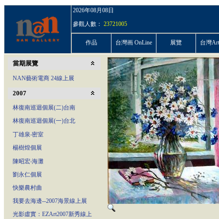
2026年08月08日
參觀人數：
23721005
作品
台灣画 OnLine
展覽
台灣ArtP
當期展覽
NAN藝術電商 24線上展
2007
林復南巡迴個展(二)台南
林復南巡迴個展(一)台北
丁雄泉‧密室
楊樹煌個展
陳昭宏‧海灘
劉永仁個展
快樂農村曲
我要去海邊--2007海景線上展
光影虛實：EZArt2007新秀線上