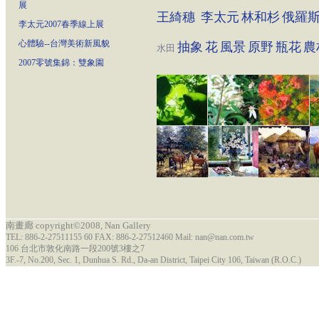
展
王綺穗
李太元
林和杉
俄羅
李太元2007春季線上展
心體驗--台灣美術新風貌
抽象
花
風景
原野
瓶花
農
水田
2007零號集錦：雙象園
南畫廊 copyright©2008, Nan Gallery
TEL: 886-2-27511155 60 FAX: 886-2-27512460 Mail: nan@nan.com.tw
106 台北市敦化南路一段200號3樓之7
3F.-7, No.200, Sec. 1, Dunhua S. Rd., Da-an District, Taipei City 106, Taiwan (R.O.C.)