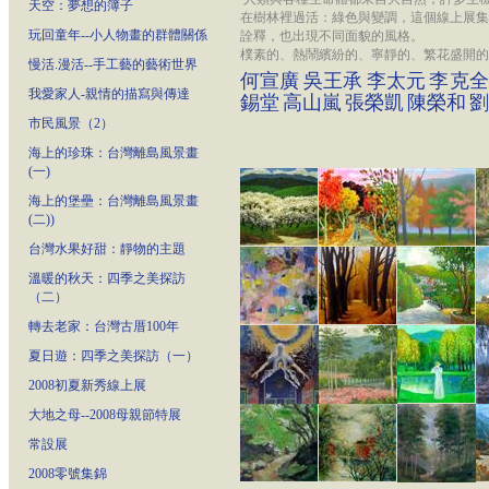
天空：夢想的簿子
在樹林裡過活：綠色與變調，這個線上展集
玩回童年--小人物畫的群體關係
詮釋，
也出現不同面貌的風格。
樸素的、熱鬧繽紛的、寧靜的、繁花盛開的、
慢活.漫活--手工藝的藝術世界
何宣廣
吳王承
李太元
李克全
我愛家人-親情的描寫與傳達
錫堂
高山嵐
張榮凱
陳榮和
劉
市民風景（2）
海上的珍珠：台灣離島風景畫
(一)
海上的堡壘：台灣離島風景畫
(二))
台灣水果好甜：靜物的主題
溫暖的秋天：四季之美探訪
（二）
轉去老家：台灣古厝100年
夏日遊：四季之美探訪（一）
2008初夏新秀線上展
大地之母--2008母親節特展
常設展
2008零號集錦