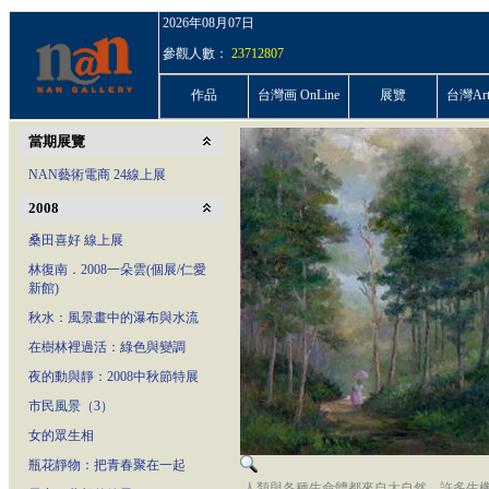
2026年08月07日
參觀人數：
23712807
作品
台灣画 OnLine
展覽
台灣ArtP
當期展覽
NAN藝術電商 24線上展
2008
桑田喜好 線上展
林復南．2008一朵雲(個展/仁愛
新館)
秋水：風景畫中的瀑布與水流
在樹林裡過活：綠色與變調
夜的動與靜：2008中秋節特展
市民風景（3）
女的眾生相
瓶花靜物：把青春聚在一起
人類與各種生命體都來自大自然，
許多生