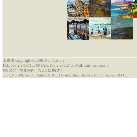
南畫廊 copyright©2008, Nan Gallery
TEL: 886-2-27511155 60 FAX: 886-2-27512460 Mail: nan@nan.com.tw
106 台北市敦化南路一段200號3樓之7
3F.-7, No.200, Sec. 1, Dunhua S. Rd., Da-an District, Taipei City 106, Taiwan (R.O.C.)