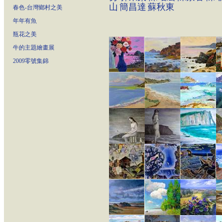
山
簡昌達
蘇秋東
春色-台灣鄉村之美
年年有魚
瓶花之美
牛的主題繪畫展
2009零號集錦