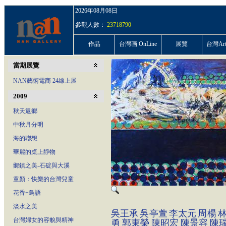
2026年08月08日
參觀人數：
23718790
作品
台灣画 OnLine
展覽
台灣ArtP
當期展覽
NAN藝術電商 24線上展
2009
秋天返鄉
中秋月分明
海的聯想
華麗的桌上靜物
鄉鎮之美-石碇與大溪
童顏：快樂的台灣兒童
花香+鳥語
淡水之美
吳王承
吳亭萱
李太元
周楊
台灣婦女的容貌與精神
勇
郭東榮
陳昭宏
陳景容
陳