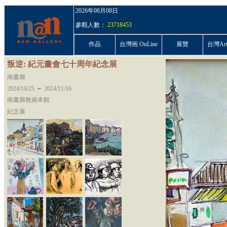
2026年08月08日
參觀人數：
23718453
作品
台灣画 OnLine
展覽
台灣ArtP
叛逆: 紀元畫會七十周年紀念展
南畫廊
~
2024/10/25
2024/11/16
南畫廊敦南本館
紀念展