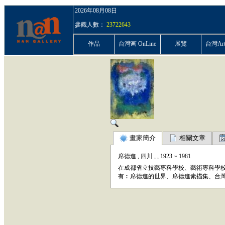
2026年08月08日
參觀人數：
23722643
作品
台灣画 OnLine
展覽
台灣ArtP
畫家簡介
相關文章
席德進
,
四川
,
,
1923
~
1981
在成都省立技藝專科學校、藝術專科學
有︰席德進的世界、席德進素描集、台灣