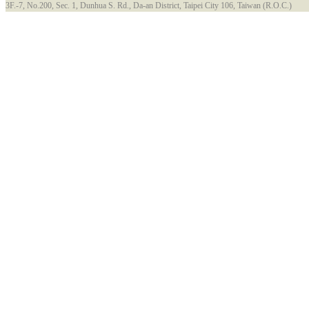
3F.-7, No.200, Sec. 1, Dunhua S. Rd., Da-an District, Taipei City 106, Taiwan (R.O.C.)