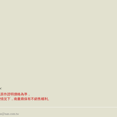
w:
廊原作證明價格為準，
植情況下，南畫廊保有不銷售權利。
nan@nan.com.tw