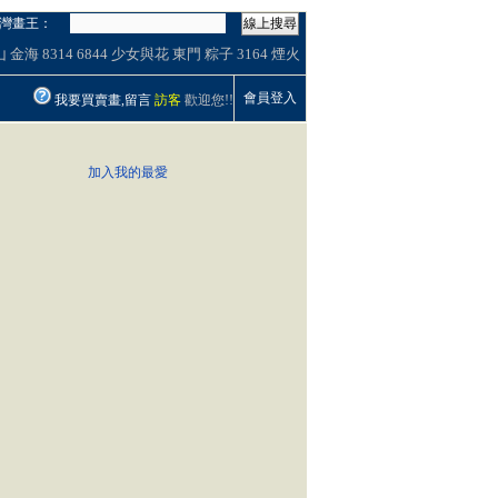
灣畫王：
線上搜尋
山
金海
8314
6844
少女與花
東門
粽子
3164
煙火
會員登入
我要買賣畫,留言
訪客
歡迎您!!
加入我的最愛