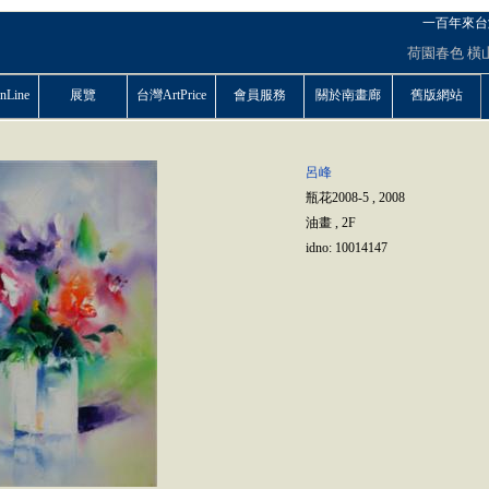
一百年來台
荷園春色
橫
Line
展覽
台灣ArtPrice
會員服務
關於南畫廊
舊版網站
呂峰
瓶花2008-5
,
2008
油畫
,
2F
idno:
10014147