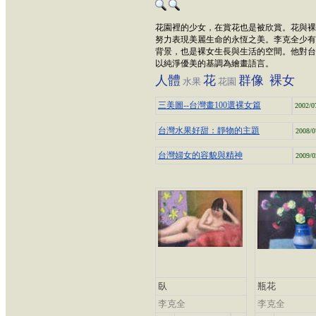
花園裡的少女，在賞花也是被欣賞。花與裸
努力表現美麗生命的永恆之美。李克全少有
背景，也是裸女生長與生活的空間。他對台
以純淨優美的基調為繪畫語言。
人體
花
群像
裸女
水果
花園
三美圖--台灣畫100選裸女篇
2002/0
台灣水果好甜：靜物的主題
2008/0
台灣婦女的容貌與精神
2009/0
臥
瓶花
李克全
李克全