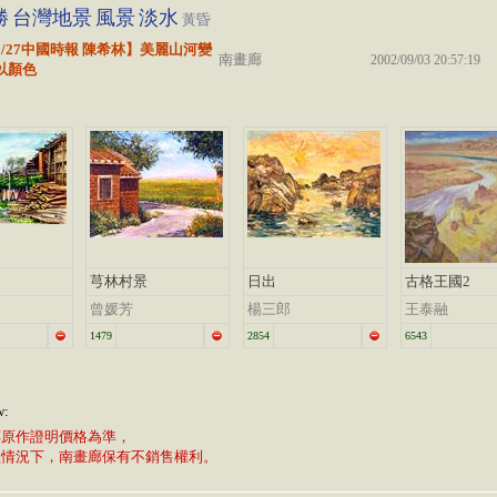
勝
台灣地景
風景
淡水
黃昏
/09/27中國時報 陳希林】美麗山河變
南畫廊
2002/09/03 20:57:19
以顏色
芎林村景
日出
古格王國2
曾媛芳
楊三郎
王泰融
1479
2854
6543
w:
廊原作證明價格為準，
植情況下，南畫廊保有不銷售權利。