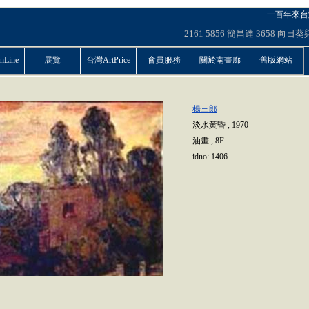
一百年來台
2161
5856
簡昌達
3658
向日葵
Line
展覽
台灣ArtPrice
會員服務
關於南畫廊
舊版網站
楊三郎
淡水黃昏
,
1970
油畫
,
8F
idno:
1406