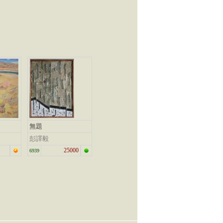
無題
彭譯毅
25000
6939