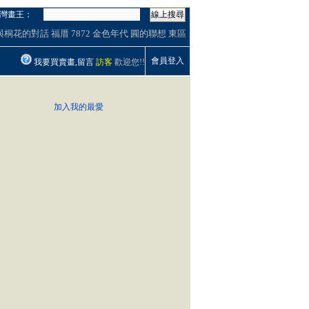
灣畫王：
線上搜尋
與桐花的對話
福厝
7872
金色年代
圓的聯想
東區
會員登入
我要買賣畫,留言
訪客
歡迎您!!
加入我的最愛