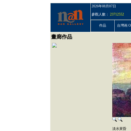
2026年08月07日
參觀人數：
23712552
作品
台灣画 On
畫廊作品
淡水黃昏