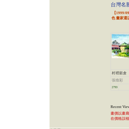
台灣名
【1999
色 畫家還
村裡穀倉
張煥彩
2793
Recent Vie
畫價以畫
在價格誤