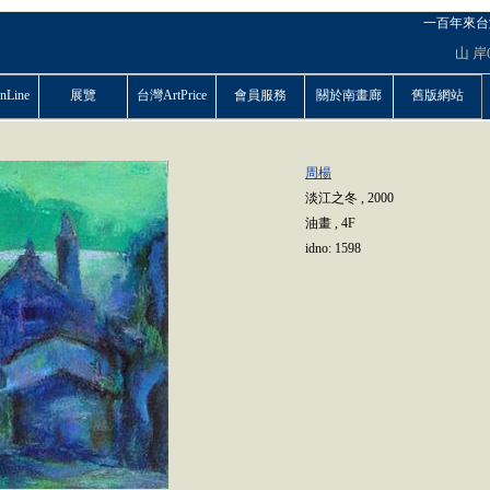
一百年來台
山
岸
Line
展覽
台灣ArtPrice
會員服務
關於南畫廊
舊版網站
周楊
淡江之冬
,
2000
油畫
,
4F
idno:
1598