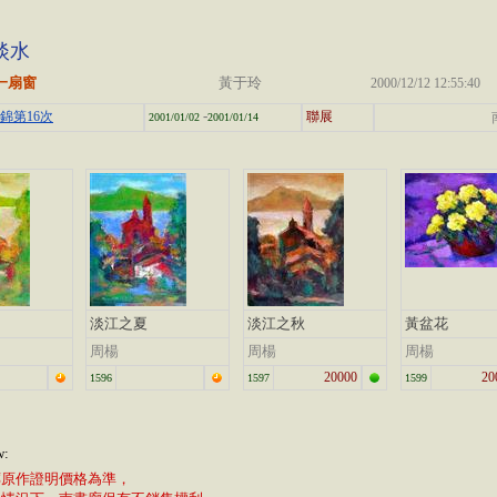
淡水
一扇窗
黃于玲
2000/12/12 12:55:40
-
集錦第16次
聯展
2001/01/02
2001/01/14
淡江之夏
淡江之秋
黃盆花
周楊
周楊
周楊
20000
20
1596
1597
1599
w:
廊原作證明價格為準，