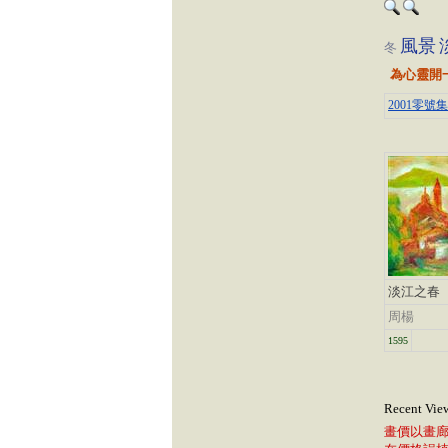
風景
冬
為心靈開
2001零號
淡江之春
周楊
1595
Recent Vie
畫價以畫