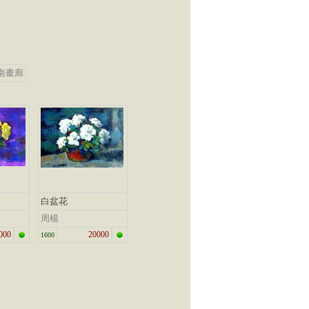
南畫廊
白盆花
周楊
000
20000
1600