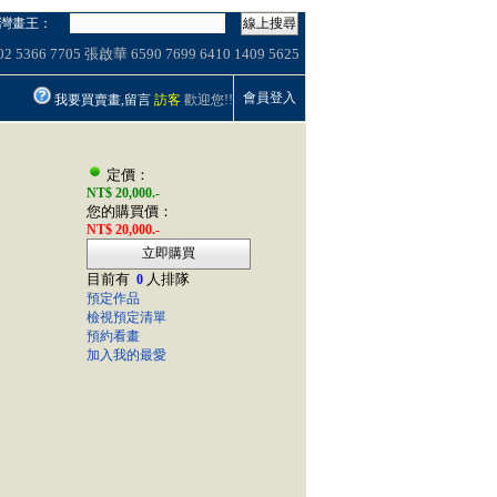
灣畫王：
線上搜尋
02
5366
7705
張啟華
6590
7699
6410
1409
5625
會員登入
我要買賣畫,留言
訪客
歡迎您!!
定價：
NT$ 20,000.-
您的購買價：
NT$ 20,000.-
立即購買
目前有
人排隊
0
預定作品
檢視預定清單
預約看畫
加入我的最愛