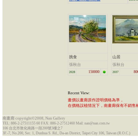
挑食
山居
張秋台
張秋台
150000
80
2028
2037
Recent View:
畫價以畫廊原作證明價格為準，
在價格誤植情況下，南畫廊保有不銷售
南畫廊 copyright©2008, Nan Gallery
TEL: 886-2-27511155 60 FAX: 886-2-27512460 Mail: nan@nan.com.tw
106 台北市敦化南路一段200號3樓之7
3F.-7, No.200, Sec. 1, Dunhua S. Rd., Da-an District, Taipei City 106, Taiwan (R.O.C.)