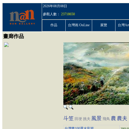
2026年08月08日
參觀人數：
23718650
作品
台灣画 OnLine
展覽
台灣ArtP
畫廊作品
斗笠
風景
農
農夫
田埂
挑夫
飛鳥
台灣畫100選水彩篇
2001/0