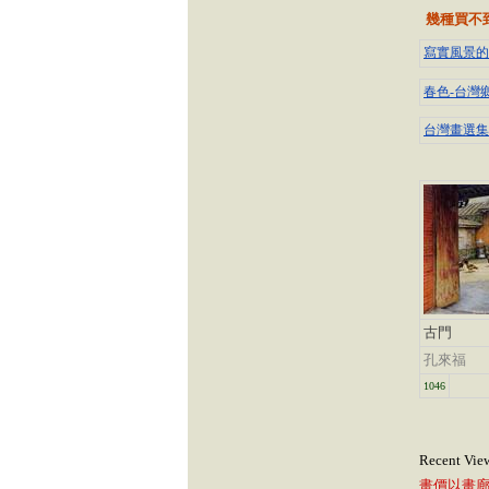
幾種買不
寫實風景的
春色-台灣
台灣畫選集
古門
孔來福
1046
Recent Vie
畫價以畫