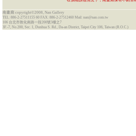
南畫廊 copyright©2008, Nan Gallery
TEL: 886-2-27511155 60 FAX: 886-2-27512460 Mail: nan@nan.com.tw
106 台北市敦化南路一段200號3樓之7
3F.-7, No.200, Sec. 1, Dunhua S. Rd., Da-an District, Taipei City 106, Taiwan (R.O.C.)