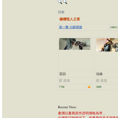
抽象
鐘樓怪人之夜
第一響-10家聯展
1980/1
溪韻
抽象
莊 吉吉
莊 吉吉
7708
3680
Recent View:
畫價以畫廊原作證明價格為準，
在價格誤植情況下，南畫廊保有不銷售