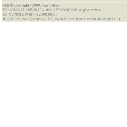
南畫廊 copyright©2008, Nan Gallery
TEL: 886-2-27511155 60 FAX: 886-2-27512460 Mail: nan@nan.com.tw
106 台北市敦化南路一段200號3樓之7
3F.-7, No.200, Sec. 1, Dunhua S. Rd., Da-an District, Taipei City 106, Taiwan (R.O.C.)