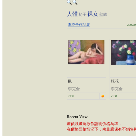
人體
裸女
椅子
壁飾
李克全作品展
2002/0
臥
瓶花
李克全
李克全
7137
7138
Recent View:
畫價以畫廊原作證明價格為準，
在價格誤植情況下，南畫廊保有不銷售