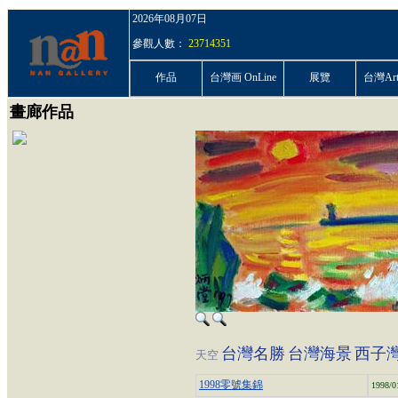
2026年08月07日
參觀人數：
23714351
作品
台灣画 OnLine
展覽
台灣ArtP
畫廊作品
台灣名勝
台灣海景
西子
天空
1998零號集錦
1998/0