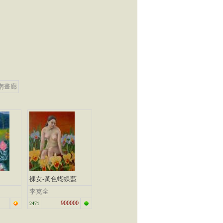
南畫廊
裸女-黃色蝴蝶藍
李克全
900000
2471