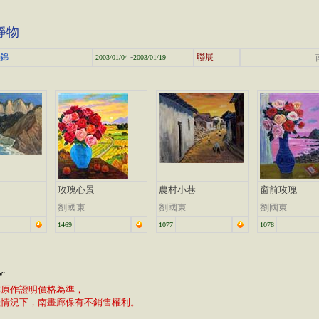
靜物
-
集錦
聯展
2003/01/04
2003/01/19
玫瑰心景
農村小巷
窗前玫瑰
劉國東
劉國東
劉國東
1469
1077
1078
w:
廊原作證明價格為準，
植情況下，南畫廊保有不銷售權利。