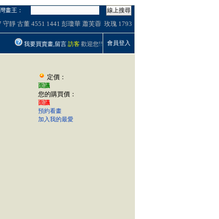
灣畫王：
線上搜尋
7
守靜
古董
4551
1441
彭瓊華
蕭芙蓉 玫瑰
1793
會員登入
我要買賣畫,留言
訪客
歡迎您!!
定價：
面議
您的購買價：
面議
預約看畫
加入我的最愛