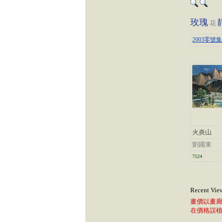
玫瑰
花
2003零號
火炎山
劉國東
7524
Recent Vie
畫價以畫
在價格誤