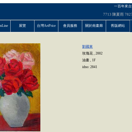
一百年來台
7713
陳夏雨
782
Line
展覽
台灣ArtPrice
會員服務
關於南畫廊
舊版網站
劉國東
玫瑰花
,
2002
油畫
,
1F
idno:
2841