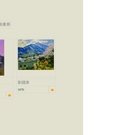
南畫廊
劉國東
1079