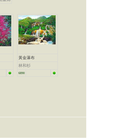
黃金瀑布
林和杉
6890