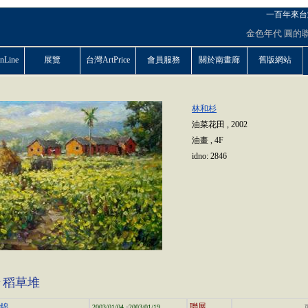
一百年來台
金色年代
圓的
Line
展覽
台灣ArtPrice
會員服務
關於南畫廊
舊版網站
林和杉
油菜花田
,
2002
油畫
,
4F
idno:
2846
景
稻草堆
-
集錦
聯展
2003/01/04
2003/01/19