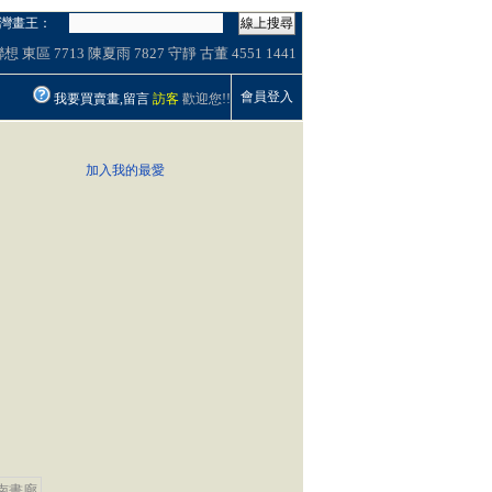
灣畫王：
線上搜尋
聯想
東區
7713
陳夏雨
7827
守靜
古董
4551
1441
會員登入
我要買賣畫,留言
訪客
歡迎您!!
加入我的最愛
南畫廊