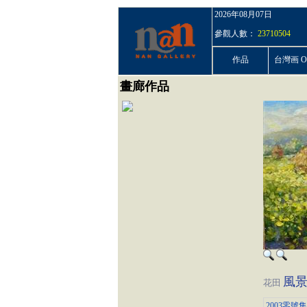
2026年08月07日
參觀人數：
23710504
作品
台灣画 On
畫廊作品
風
花田
2003零號