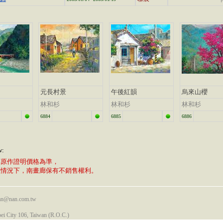
元長村景
午後紅韻
烏來山櫻
林和杉
林和杉
林和杉
6884
6885
6886
w:
廊原作證明價格為準，
植情況下，南畫廊保有不銷售權利。
nan@nan.com.tw
pei City 106, Taiwan (R.O.C.)