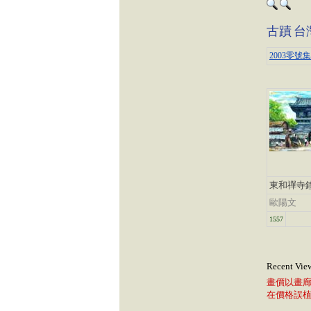
古蹟
台
2003零號
東和禪寺
歐陽文
1557
Recent Vie
畫價以畫
在價格誤