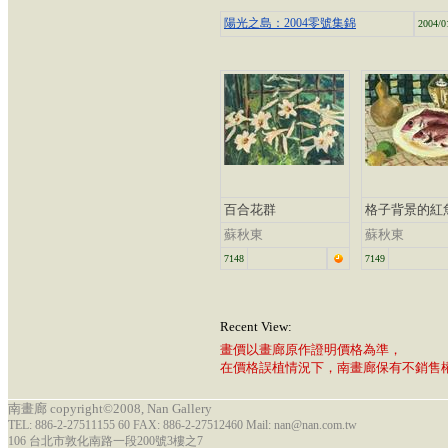
陽光之島：2004零號集錦
2004/0
百合花群
格子背景的紅
蘇秋東
蘇秋東
7148
7149
Recent View:
畫價以畫廊原作證明價格為準，
在價格誤植情況下，南畫廊保有不銷售
南畫廊 copyright©2008, Nan Gallery
TEL: 886-2-27511155 60 FAX: 886-2-27512460 Mail: nan@nan.com.tw
106 台北市敦化南路一段200號3樓之7