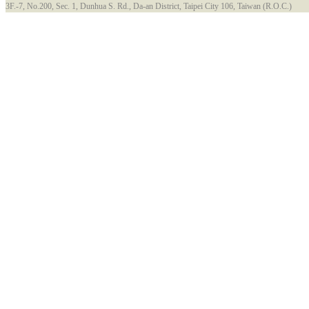
3F.-7, No.200, Sec. 1, Dunhua S. Rd., Da-an District, Taipei City 106, Taiwan (R.O.C.)