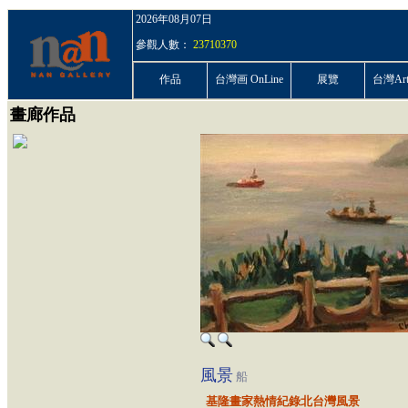
2026年08月07日
參觀人數：
23710370
作品
台灣画 OnLine
展覽
台灣ArtP
畫廊作品
風景
船
基隆畫家熱情紀錄北台灣風景