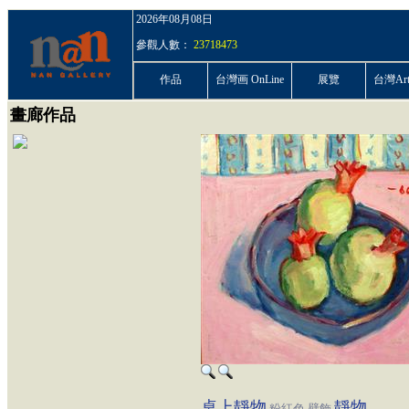
2026年08月08日
參觀人數：
23718473
作品
台灣画 OnLine
展覽
台灣ArtP
畫廊作品
桌上靜物
靜物
粉紅色
壁飾