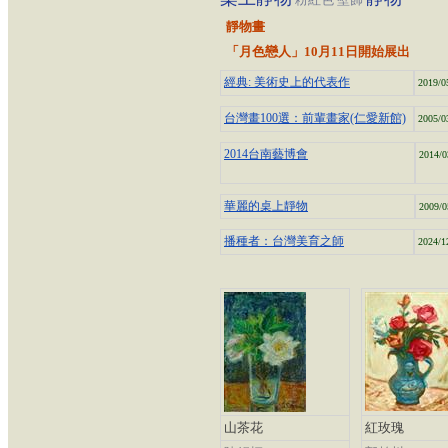
靜物畫
「月色戀人」10月11日開始展出
經典: 美術史上的代表作
2019/0
台灣畫100選：前輩畫家(仁愛新館)
2005/0
2014台南藝博會
2014/0
華麗的桌上靜物
2009/0
播種者：台灣美育之師
2024/1
山茶花
紅玫瑰