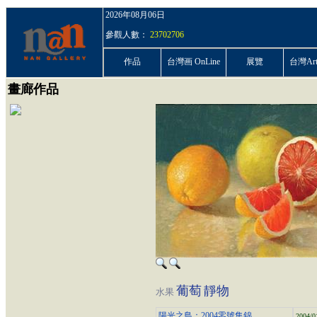
2026年08月06日
參觀人數：
23702706
作品
台灣画 OnLine
展覽
台灣ArtP
畫廊作品
葡萄
靜物
水果
陽光之島：2004零號集錦
2004/0