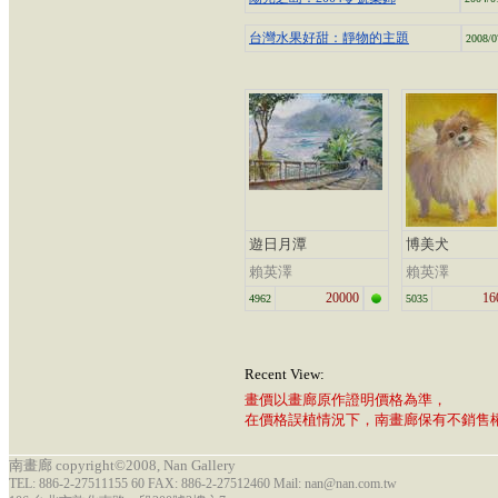
台灣水果好甜：靜物的主題
2008/0
遊日月潭
博美犬
賴英澤
賴英澤
20000
16
4962
5035
Recent View:
畫價以畫廊原作證明價格為準，
在價格誤植情況下，南畫廊保有不銷售
南畫廊 copyright©2008, Nan Gallery
TEL: 886-2-27511155 60 FAX: 886-2-27512460 Mail: nan@nan.com.tw