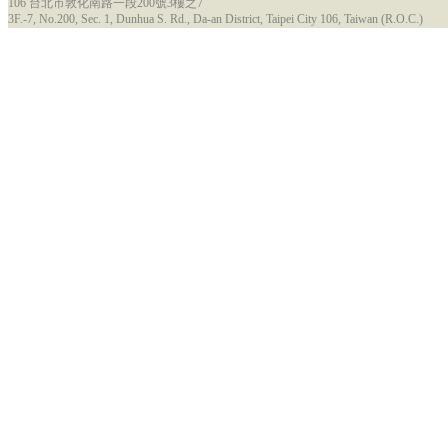
106 台北市敦化南路一段200號3樓之7
3F.-7, No.200, Sec. 1, Dunhua S. Rd., Da-an District, Taipei City 106, Taiwan (R.O.C.)