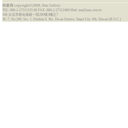
南畫廊 copyright©2008, Nan Gallery
TEL: 886-2-27511155 60 FAX: 886-2-27512460 Mail: nan@nan.com.tw
106 台北市敦化南路一段200號3樓之7
3F.-7, No.200, Sec. 1, Dunhua S. Rd., Da-an District, Taipei City 106, Taiwan (R.O.C.)