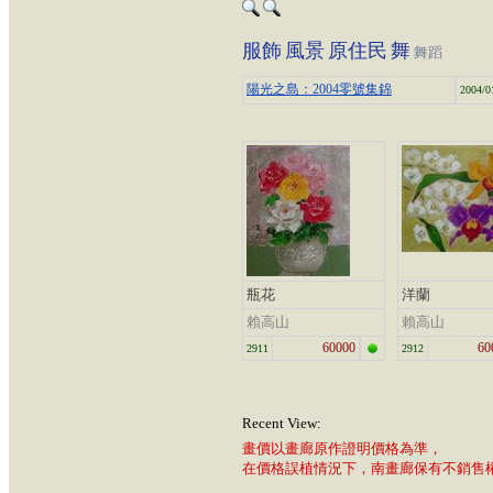
服飾
風景
原住民
舞
舞蹈
陽光之島：2004零號集錦
2004/0
瓶花
洋蘭
賴高山
賴高山
60000
60
2911
2912
Recent View:
畫價以畫廊原作證明價格為準，
在價格誤植情況下，南畫廊保有不銷售