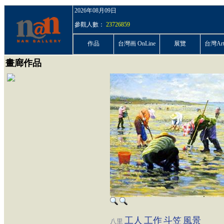
2026年08月09日
參觀人數：
23726859
作品
台灣画 OnLine
展覽
台灣ArtP
畫廊作品
工人
工作
斗笠
風景
八里