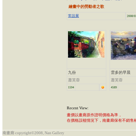
繪畫中的勞動者之歌
常設展
2008/0
九份
雲多的早晨
蕭芙蓉
蕭芙蓉
1594
4589
Recent View:
畫價以畫廊原作證明價格為準，
在價格誤植情況下，南畫廊保有不銷售
南畫廊 copyright©2008, Nan Gallery