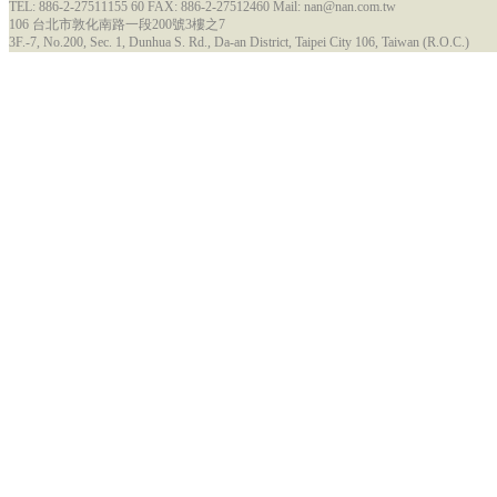
TEL: 886-2-27511155 60 FAX: 886-2-27512460 Mail: nan@nan.com.tw
106 台北市敦化南路一段200號3樓之7
3F.-7, No.200, Sec. 1, Dunhua S. Rd., Da-an District, Taipei City 106, Taiwan (R.O.C.)