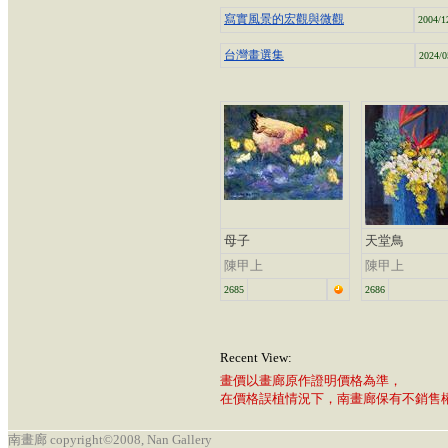
寫實風景的宏觀與微觀
2004/1
台灣畫選集
2024/0
母子
天堂鳥
陳甲上
陳甲上
2685
2686
Recent View:
畫價以畫廊原作證明價格為準，
在價格誤植情況下，南畫廊保有不銷售
南畫廊 copyright©2008, Nan Gallery