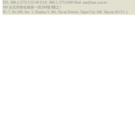
TEL: 886-2-27511155 60 FAX: 886-2-27512460 Mail: nan@nan.com.tw
106 台北市敦化南路一段200號3樓之7
3F.-7, No.200, Sec. 1, Dunhua S. Rd., Da-an District, Taipei City 106, Taiwan (R.O.C.)