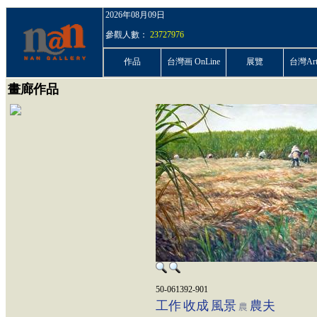
2026年08月09日
參觀人數：
23727976
作品
台灣画 OnLine
展覽
台灣ArtP
畫廊作品
50-061392-901
工作
收成
風景
農夫
農