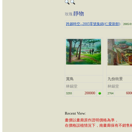
靜物
玫瑰
跨越時空--2005零號集錦(仁愛新館)
2005/0
賞鳥
九份街景
林錫堂
林錫堂
200000
600
3293
2764
Recent View:
畫價以畫廊原作證明價格為準，
在價格誤植情況下，南畫廊保有不銷售