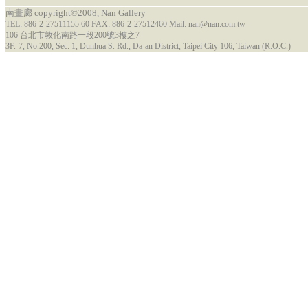
南畫廊 copyright©2008, Nan Gallery
TEL: 886-2-27511155 60 FAX: 886-2-27512460 Mail: nan@nan.com.tw
106 台北市敦化南路一段200號3樓之7
3F.-7, No.200, Sec. 1, Dunhua S. Rd., Da-an District, Taipei City 106, Taiwan (R.O.C.)