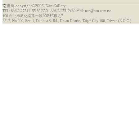
南畫廊 copyright©2008, Nan Gallery
TEL: 886-2-27511155 60 FAX: 886-2-27512460 Mail: nan@nan.com.tw
106 台北市敦化南路一段200號3樓之7
3F.-7, No.200, Sec. 1, Dunhua S. Rd., Da-an District, Taipei City 106, Taiwan (R.O.C.)