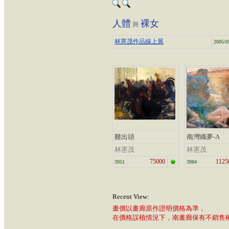
人體
裸女
舞
林憲茂作品線上展
2005/0
雞出頭
南灣織夢-A
林憲茂
林憲茂
75000
1125
3951
3984
Recent View:
畫價以畫廊原作證明價格為準，
在價格誤植情況下，南畫廊保有不銷售