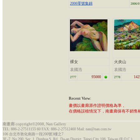
2006零號集錦
2006/0
裸女
火炎山
袁國浩
袁國浩
95000
142
2777
2778
Recent View:
畫價以畫廊原作證明價格為準，
在價格誤植情況下，南畫廊保有不銷售
南畫廊 copyright©2008, Nan Gallery
TEL: 886-2-27511155 60 FAX: 886-2-27512460 Mail: nan@nan.com.tw
106 台北市敦化南路一段200號3樓之7
3F.-7, No.200, Sec. 1, Dunhua S. Rd., Da-an District, Taipei City 106, Taiwan (R.O.C.)