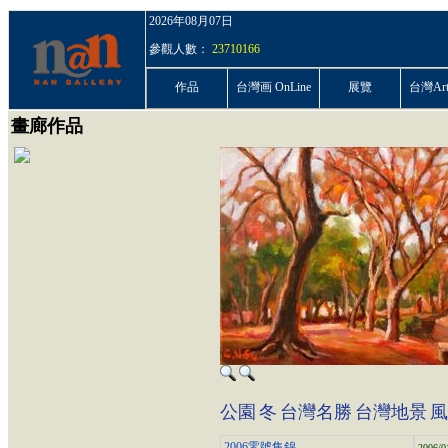
2026年08月07日
參觀人數：
23710166
作品
台灣画 OnLine
展覽
台灣ArtP
畫廊作品
公園
冬
台灣名勝
台灣地景
風
2006零號集錦
2006/0