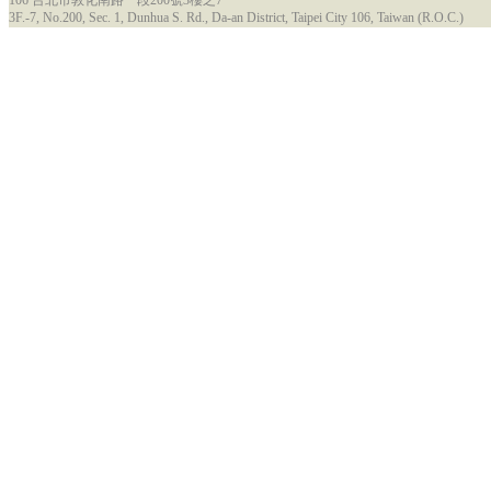
106 台北市敦化南路一段200號3樓之7
3F.-7, No.200, Sec. 1, Dunhua S. Rd., Da-an District, Taipei City 106, Taiwan (R.O.C.)