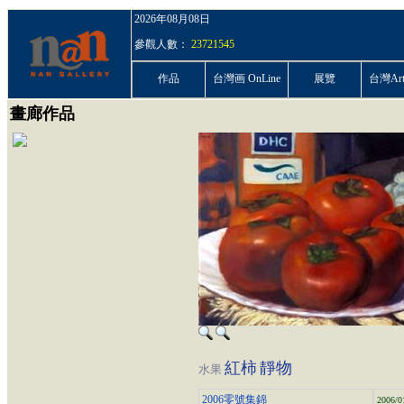
2026年08月08日
參觀人數：
23721545
作品
台灣画 OnLine
展覽
台灣ArtP
畫廊作品
紅柿
靜物
水果
2006零號集錦
2006/0