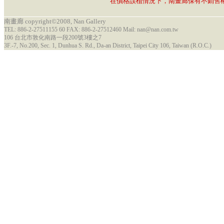
在價格誤植情況下，南畫廊保有不銷售
南畫廊 copyright©2008, Nan Gallery
TEL: 886-2-27511155 60 FAX: 886-2-27512460 Mail: nan@nan.com.tw
106 台北市敦化南路一段200號3樓之7
3F.-7, No.200, Sec. 1, Dunhua S. Rd., Da-an District, Taipei City 106, Taiwan (R.O.C.)