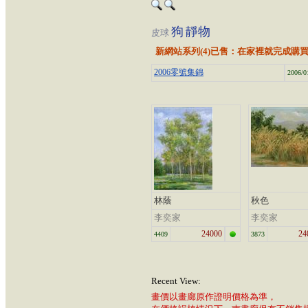
狗
靜物
皮球
新網站系列(4)已售：在家裡就完成購
2006零號集錦
2006/0
林蔭
秋色
李奕家
李奕家
24000
24
4409
3873
Recent View:
畫價以畫廊原作證明價格為準，