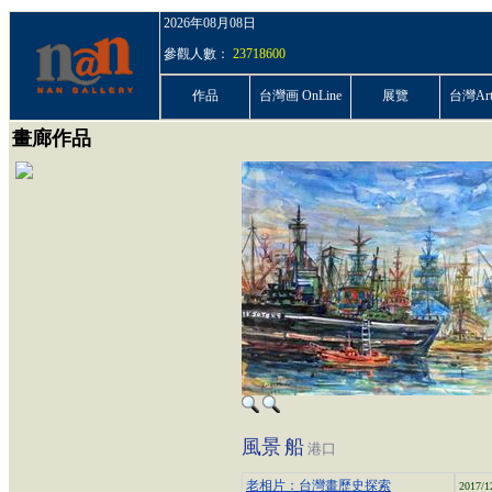
2026年08月08日
參觀人數：
23718600
作品
台灣画 OnLine
展覽
台灣ArtP
畫廊作品
風景
船
港口
老相片：台灣畫歷史探索
2017/1