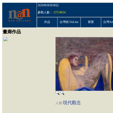
2026年08月08日
參觀人數：
23724634
作品
台灣画 OnLine
展覽
台灣ArtP
畫廊作品
現代觀念
人體