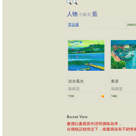
人物
藍
小孩
紅
常設展
2008/0
淡水風光
東港
張炳堂
張炳堂
7390
7486
Recent View:
畫價以畫廊原作證明價格為準，
在價格誤植情況下，南畫廊保有不銷售