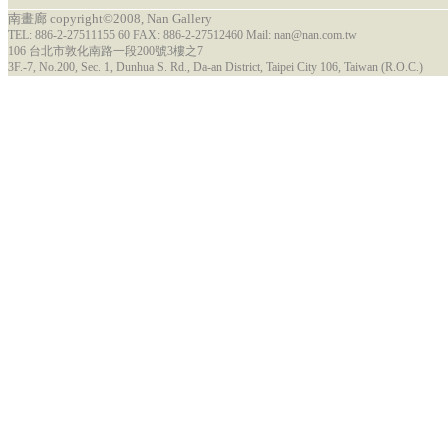
南畫廊 copyright©2008, Nan Gallery
TEL: 886-2-27511155 60 FAX: 886-2-27512460 Mail: nan@nan.com.tw
106 台北市敦化南路一段200號3樓之7
3F.-7, No.200, Sec. 1, Dunhua S. Rd., Da-an District, Taipei City 106, Taiwan (R.O.C.)