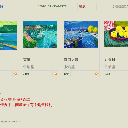
-
集錦
聯展
南畫廊仁
2008/01/19
2008/02/03
東港
港口之晨
五個桃
張炳堂
張炳堂
張炳堂
7486
1034
1035
w:
廊原作證明價格為準，
植情況下，南畫廊保有不銷售權利。
nan@nan.com.tw