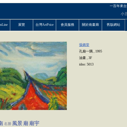
一百年來台
小
Line
展覽
台灣ArtPrice
會員服務
關於南畫廊
舊版網站
張炳堂
孔廟一隅
,
1995
油畫
,
3F
idno:
5013
南
風景
廟
廟宇
名勝