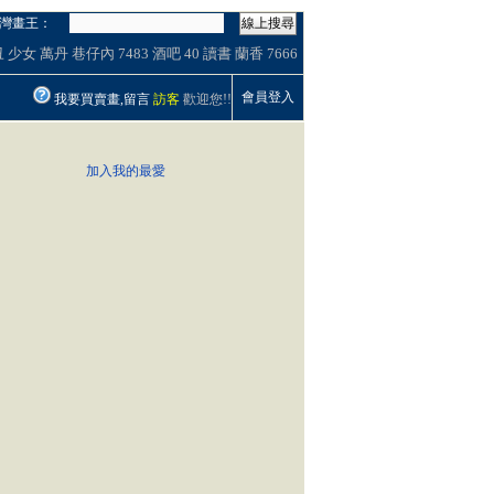
灣畫王：
線上搜尋
丑
少女
萬丹
巷仔內
7483
酒吧
40
讀書
蘭香
7666
會員登入
我要買賣畫,留言
訪客
歡迎您!!
加入我的最愛