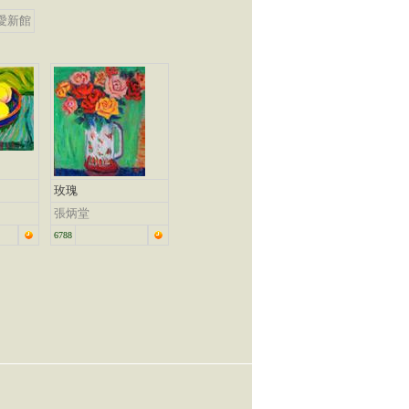
愛新館
玫瑰
張炳堂
6788