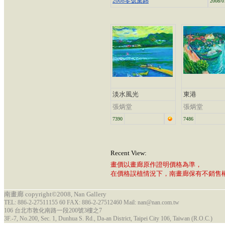
2008零號集錦
2008/0
淡水風光
東港
張炳堂
張炳堂
7390
7486
Recent View:
畫價以畫廊原作證明價格為準，
在價格誤植情況下，南畫廊保有不銷售
南畫廊 copyright©2008, Nan Gallery
TEL: 886-2-27511155 60 FAX: 886-2-27512460 Mail: nan@nan.com.tw
106 台北市敦化南路一段200號3樓之7
3F.-7, No.200, Sec. 1, Dunhua S. Rd., Da-an District, Taipei City 106, Taiwan (R.O.C.)