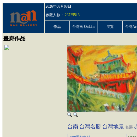
2026年08月08日
參觀人數：
23725518
作品
台灣画 OnLine
展覽
台灣ArtP
畫廊作品
台南
台灣名勝
台灣地景
名勝