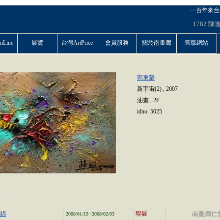
一百年來台
1782
陳
Line
展覽
台灣ArtPrice
會員服務
關於南畫廊
舊版網站
郭東榮
新宇宙(2)
,
2007
油畫
,
2F
idno:
5025
性
-
集錦
聯展
南畫廊仁
2008/01/19
2008/02/03