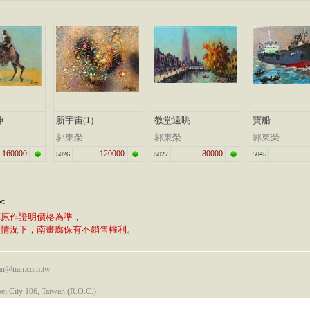
神
新宇宙(1)
教堂遠眺
寶船
郭東榮
郭東榮
郭東榮
160000
120000
80000
5026
5027
5045
w:
廊原作證明價格為準，
植情況下，南畫廊保有不銷售權利。
nan@nan.com.tw
pei City 106, Taiwan (R.O.C.)