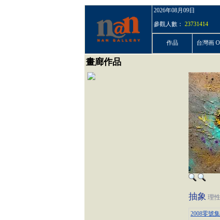
2026年08月09日
參觀人數：
23731414
作品
台灣画 On
畫廊作品
抽象
理
2008零號