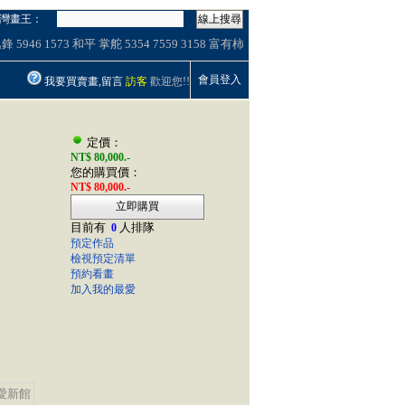
灣畫王：
線上搜尋
逸鋒
5946
1573
和平
掌舵
5354
7559
3158
富有柿
會員登入
我要買賣畫,留言
訪客
歡迎您!!
定價：
NT$ 80,000.-
您的購買價：
NT$ 80,000.-
立即購買
目前有
人排隊
0
預定作品
檢視預定清單
預約看畫
加入我的最愛
愛新館