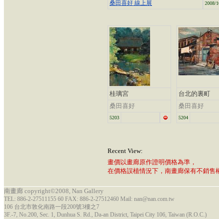
桑田喜好 線上展
2008/1
桂璃宮
台北的裏町
桑田喜好
桑田喜好
5203
5204
Recent View:
畫價以畫廊原作證明價格為準，
在價格誤植情況下，南畫廊保有不銷售
南畫廊 copyright©2008, Nan Gallery
TEL: 886-2-27511155 60 FAX: 886-2-27512460 Mail: nan@nan.com.tw
106 台北市敦化南路一段200號3樓之7
3F.-7, No.200, Sec. 1, Dunhua S. Rd., Da-an District, Taipei City 106, Taiwan (R.O.C.)